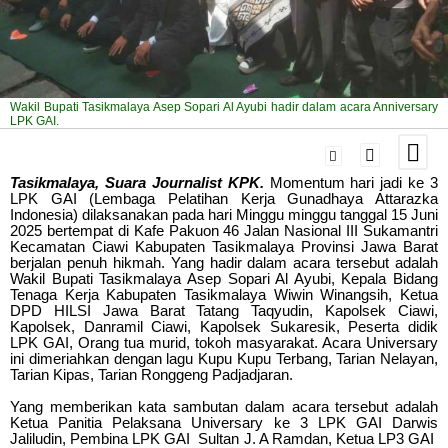
Wakil Bupati Tasikmalaya Asep Sopari Al Ayubi hadir dalam acara Anniversary
LPK GAI.
Tasikmalaya, Suara Journalist KPK.
Momentum hari jadi ke 3
LPK GAI (Lembaga Pelatihan Kerja Gunadhaya Attarazka
Indonesia) dilaksanakan pada hari Minggu minggu tanggal 15 Juni
2025 bertempat di Kafe Pakuon 46 Jalan Nasional III Sukamantri
Kecamatan Ciawi Kabupaten Tasikmalaya Provinsi Jawa Barat
berjalan penuh hikmah. Yang hadir dalam acara tersebut adalah
Wakil Bupati Tasikmalaya Asep Sopari Al Ayubi, Kepala Bidang
Tenaga Kerja Kabupaten Tasikmalaya Wiwin Winangsih, Ketua
DPD HILSI Jawa Barat Tatang Taqyudin, Kapolsek Ciawi,
Kapolsek, Danramil Ciawi, Kapolsek Sukaresik, Peserta didik
LPK GAI, Orang tua murid, tokoh masyarakat. Acara Universary
ini dimeriahkan dengan lagu Kupu Kupu Terbang, Tarian Nelayan,
Tarian Kipas, Tarian Ronggeng Padjadjaran.
Yang memberikan kata sambutan dalam acara tersebut adalah
Ketua Panitia Pelaksana Universary ke 3 LPK GAI Darwis
Jaliludin, Pembina LPK GAI Sultan J. A Ramdan, Ketua LP3 GAI