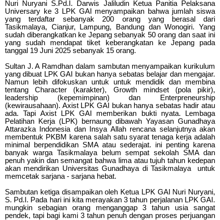
Nuri Nuryani S.Pd.I. Darwis Jaliludin Ketua Panitia Pelaksana
Universary ke 3 LPK GAI menyampaikan bahwa jumlah siswa
yang terdaftar sebanyak 200 orang yang berasal dari
Tasikmalaya, Cianjur, Lampung, Bandung dan Wonogiri. Yang
sudah diberangkatkan ke Jepang sebanyak 50 orang dan saat ini
yang sudah mendapat tiket keberangkatan ke Jepang pada
tanggal 19 Juni 2025 sebanyak 15 orang.
Sultan J. A Ramdhan dalam sambutan menyampaikan kurikulum
yang dibuat LPK GAI bukan hanya sebatas belajar dan mengajar.
Namun lebih difokuskan untuk untuk mendidik dan membina
tentang Character (karakter), Growth mindset (pola pikir),
leadership (kepemimpinan) dan Enterpreneurship
(kewirausahaan). Axist LPK GAI bukan hanya sebatas hadir atau
ada. Tapi Axist LPK GAI memberikan bukti nyata. Lembaga
Pelatihan Kerja (LPK) bernaung dibawah Yayasan Gunadhaya
Attarazka Indonesia dan Insya Allah rencana selanjutnya akan
membentuk PKBM karena salah satu syarat tenaga kerja adalah
minimal berpendidikan SMA atau sederajat. ini penting karena
banyak warga Tasikmalaya belum sempat sekolah SMA dan
penuh yakin dan semangat bahwa lima atau tujuh tahun kedepan
akan mendirikan Universitas Gunadhaya di Tasikmalaya untuk
memcetak sarjana - sarjana hebat.
Sambutan ketiga disampaikan oleh Ketua LPK GAI Nuri Nuryani,
S. Pd.I. Pada hari ini kita merayakan 3 tahun perjalanan LPK GAI.
mungkin sebagian orang menganggap 3 tahun usia sangat
pendek, tapi bagi kami 3 tahun penuh dengan proses perjuangan