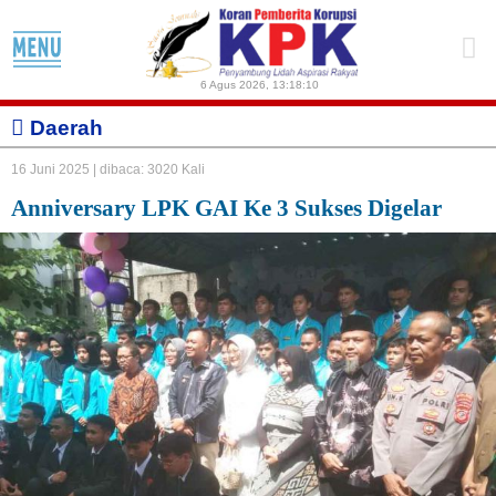
6 Agus 2026
,
13:18:10
Daerah
16 Juni 2025 |
dibaca: 3020 Kali
Anniversary LPK GAI Ke 3 Sukses Digelar