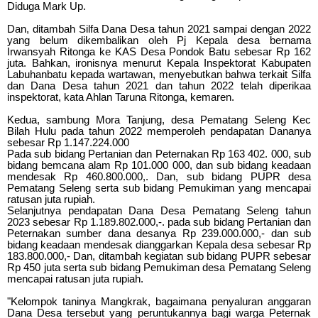
Diduga Mark Up.
Dan, ditambah Silfa Dana Desa tahun 2021 sampai dengan 2022
yang belum dikembalikan oleh Pj Kepala desa bernama
Irwansyah Ritonga ke KAS Desa Pondok Batu sebesar Rp 162
juta. Bahkan, ironisnya menurut Kepala Inspektorat Kabupaten
Labuhanbatu kepada wartawan, menyebutkan bahwa terkait Silfa
dan Dana Desa tahun 2021 dan tahun 2022 telah diperikaa
inspektorat, kata Ahlan Taruna Ritonga, kemaren.
Kedua, sambung Mora Tanjung, desa Pematang Seleng Kec
Bilah Hulu pada tahun 2022 memperoleh pendapatan Dananya
sebesar Rp 1.147.224.000
Pada sub bidang Pertanian dan Peternakan Rp 163 402. 000, sub
bidang bemcana alam Rp 101.000 000, dan sub bidang keadaan
mendesak Rp 460.800.000,. Dan, sub bidang PUPR desa
Pematang Seleng serta sub bidang Pemukiman yang mencapai
ratusan juta rupiah.
Selanjutnya pendapatan Dana Desa Pematang Seleng tahun
2023 sebesar Rp 1.189.802.000,-. pada sub bidang Pertanian dan
Peternakan sumber dana desanya Rp 239.000.000,- dan sub
bidang keadaan mendesak dianggarkan Kepala desa sebesar Rp
183.800.000,- Dan, ditambah kegiatan sub bidang PUPR sebesar
Rp 450 juta serta sub bidang Pemukiman desa Pematang Seleng
mencapai ratusan juta rupiah.
"Kelompok taninya Mangkrak, bagaimana penyaluran anggaran
Dana Desa tersebut yang peruntukannya bagi warga Peternak