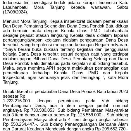
Indonesia tim investigasi tindak pidana korupsi Indonesia Kab.
Labuhanbatu Mora Tanjung kepada wartawan, Sabtu
(17/08/2024).
Menurut Mora Tanjung, Kepala inspektorat didalam pemeriksaan
Dan Desa Pematang Seleng dan Dana Desa Pondok Batu diduga
ada bermain mata dengan Kepala dinas PMD Labuhanbatu
sebagai pejabat atasan langsung Kepala desa didalam laporan
pertanggungjawaban kegiatan didalam penggunaan Dana Desa
tersebut, yang berpotensi merugikan keuangan Negara milyaran.
""Saya berani buka bukaan tentang kegiatan dan penggunaan
belanja Dana Desa tersebut sesuai dengan data yang terdapat
didalam papan Bilbord Dana Desa Pematang Seleng dan Dana
Desa Pondok Batu dimaksud pada kegiatan sub bidang tersebut.
Maka, saya meminta APH segera melakukan pemanggilan dan
pemeriksaan terhadap Kepala Dinas PMD dan Kepala
Inspektorat, agar semuanya jelas dan terungkap ", kata Mora
Tanjung.
Untuk diketahui, pendapatan Dana Desa Pondok Batu tahun 2023
sebesar Rp
1.223.216.000. dengan peruntukan pada sub bidang
Pembangunan Desa, ada 5 item dengan jumlah nominal
angkanya Rp 730.980.053. Sub bidang Pembinaan Masyarakat
ada 3 item dengan angka sebesar Rp 125.558.000,-. Sub bidang
Pemberdayaan Masyarakat ada 4 item dengan angka sebesar
Rp 550.254.447,-. Sub bidang Penanggulangan Bencana Alam
dan Darurat Keadaan Mendesak dengan angka Rp 205.652.720,-