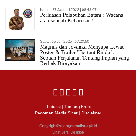
Kamis, 27 Januari 2022 | 08:43:07
Perluasan Pelabuhan Batam : Wacana
atau sebuah Keharusan?
Sabtu, 05 Juli 2025 | 07:23:50
Magnus dan Jovanka Menyapa Lewat
Poster & Trailer "Bertaut Rindu":
Sebuah Perjalanan Tentang Impian yang
Berhak Dirayakan
Redaksi
|
Tentang Kami
Pedoman Media Siber
|
Disclaimer
Copyright©suarajournalist-kpk.id
Lihat Versi Desktop