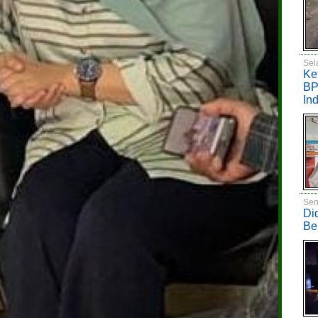
Sel
Ke
BP
In
Sen
Di
Be