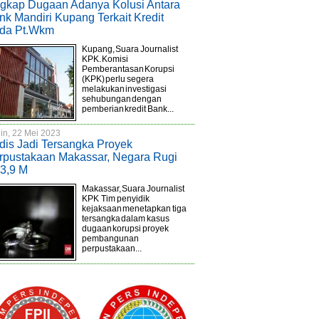
gkap Dugaan Adanya Kolusi Antara
nk Mandiri Kupang Terkait Kredit
da Pt.Wkm
Kupang, Suara Journalist
KPK. Komisi
Pemberantasan Korupsi
(KPK) perlu segera
melakukan investigasi
sehubungan dengan
pemberian kredit Bank...
in, 22 Mei 2023
dis Jadi Tersangka Proyek
rpustakaan Makassar, Negara Rugi
3,9 M
Makassar, Suara Journalist
KPK Tim penyidik
kejaksaan menetapkan tiga
tersangka dalam kasus
dugaan korupsi proyek
pembangunan
perpustakaan...