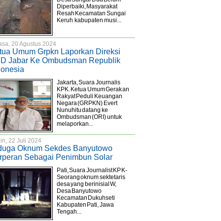
Diperbaiki, Masyarakat
Resah Kecamatan Sungai
Keruh kabupaten musi...
asa, 20 Agustus 2024
tua Umum Grpkn Laporkan Direksi
D Jabar Ke Ombudsman Republik
donesia
Jakarta, Suara Journalis
KPK. Ketua Umum Gerakan
Rakyat Peduli Keuangan
Negara (GRPKN) Evert
Nunuhitu datang ke
Ombudsman (ORI) untuk
melaporkan...
in, 22 Juli 2024
duga Oknum Sekdes Banyutowo
rperan Sebagai Penimbun Solar
Pati, Suara Journalist KPK-
Seorang oknum sektetaris
desa yang berinisial W,
Desa Banyutowo
Kecamatan Dukuhseti
Kabupaten Pati, Jawa
Tengah...