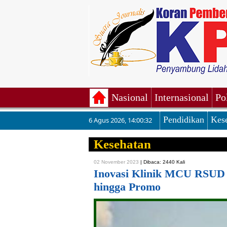
Nasional
Internasional
Po
Pendidikan
Kes
6 Agus 2026
,
14:00:33
Kesehatan
02 November 2023
|
Dibaca: 2440 Kali
Inovasi Klinik MCU RSUD 
hingga Promo