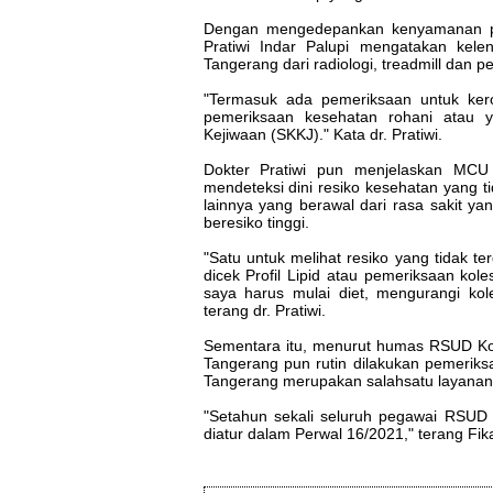
Dengan mengedepankan kenyamanan p
Pratiwi Indar Palupi mengatakan kele
Tangerang dari radiologi, treadmill dan 
"Termasuk ada pemeriksaan untuk ker
pemeriksaan kesehatan rohani atau 
Kejiwaan (SKKJ)." Kata dr. Pratiwi.
Dokter Pratiwi pun menjelaskan MCU 
mendeteksi dini resiko kesehatan yang t
lainnya yang berawal dari rasa sakit 
beresiko tinggi.
"Satu untuk melihat resiko yang tidak ter
dicek Profil Lipid atau pemeriksaan kole
saya harus mulai diet, mengurangi kol
terang dr. Pratiwi.
Sementara itu, menurut humas RSUD Ko
Tangerang pun rutin dilakukan pemerik
Tangerang merupakan salahsatu layanan
"Setahun sekali seluruh pegawai RSU
diatur dalam Perwal 16/2021," terang Fik