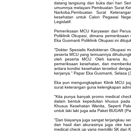
datang langsung dan buka dari hari Sen
umumnya melayani Pembuatan Surat Ket
Narkoba,Pembuatan Surat Keteranga
kesehatan untuk Calon Pegawai Neger
Legislatif.
Pemeriksaan MCU Karyawan dari Perusa
Poliklinik Okupasi, dimana pemeriksaan 
Eka Gusmanti Poliklinik Okupasi ini dituj
"Dokter Spesialis Kedokteran Okupasi 
peserta MCU yang temuannya dihubungka
oleh peserta MCU. Oleh karena itu, 
pemeriksaan kesehatan, dan memberika
antara kondisi kesehatan tersebut deng
kerjanya." Papar Eka Gusmanti, Selasa (
Eka pun mengungkapkan Klinik MCU ju
surat keterangan guna kelengkapan admi
"Kita punya banyak promo medical check 
dalam bentuk kepedulian khusus pada
Khusus Kesehatan Wanita, Seperti Pa
untuk laki laki juga ada Paket BUGAR (P
"Dan biayanya juga sangat terjangkau 
dan hasil dan akurasinya juga oke kare
medical check up yang memiliki SK dari