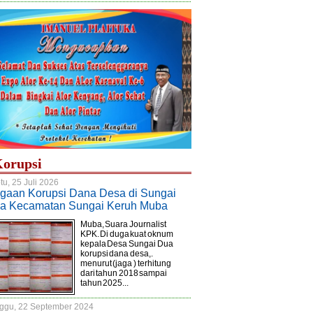
orupsi
tu, 25 Juli 2026
gaan Korupsi Dana Desa di Sungai
a Kecamatan Sungai Keruh Muba
Muba, Suara Journalist
KPK. Di duga kuat oknum
kepala Desa Sungai Dua
korupsi dana desa,.
menurut (jaga ) terhitung
dari tahun 2018 sampai
tahun 2025...
ggu, 22 September 2024