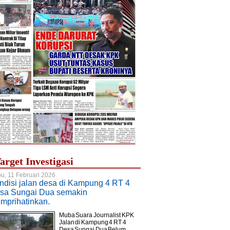
arget Investigasi
u, 11 Februari 2026
ndisi jalan desa di Kampung 4 RT 4
sa Sungai Dua semakin
mprihatinkan.
Muba Suara Journalist KPK.
Jalan di Kampung 4 RT 4
Desa Sungai Dua Belum