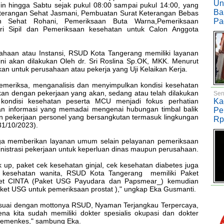
Un
in hingga Sabtu sejak pukul 08:00 sampai pukul 14:00, yang
Ba
erangan Sehat Jasmani, Pembuatan Surat Keterangan Bebas
n Sehat Rohani, Pemeriksaan Buta Warna,Pemeriksaan
Pa
i Sipil dan Pemeriksaan kesehatan untuk Calon Anggota
haan atau Instansi, RSUD Kota Tangerang memiliki layanan
ini akan dilakukan Oleh dr. Sri Roslina Sp.OK, MKK. Menurut
ukan untuk perusahaan atau pekerja yang Uji Kelaikan Kerja.
memeriksa, menganalisis dan menyimpulkan kondisi kesehatan
n dengan pekerjaan yang akan, sedang atau telah dilakukan
Sen
kondisi kesehatan peserta MCU menjadi fokus perhatian
Ka
n informasi yang memadai mengenai hubungan timbal balik
Pe
an pekerjaan personel yang bersangkutan termasuk lingkungan
Rp
31/10/2023).
ga memberikan layanan umum selain pelayanan pemeriksaan
nistrasi pekerjaan untuk keperluan dinas maupun perusahaan.
up, paket cek kesehatan ginjal, cek kesehatan diabetes juga
 kesehatan wanita, RSUD Kota Tangerang memiliki Paket
ket CINTA (Paket USG Payudara dan Papsmear_) kemudian
aket USG untuk pemeriksaan prostat )," ungkap Eka Gusmanti.
sesuai dengan mottonya RSUD, Nyaman Terjangkau Terpercaya,
na kita sudah memiliki dokter spesialis okupasi dan dokter
 Kemenkes," sambung Eka.