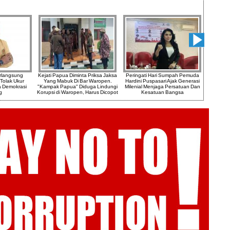
rlangsung
Kejati Papua Diminta Priksa Jaksa
Peringati Hari Sumpah Pemuda
Mengar
Tolak Ukur
Yang Mabuk Di Bar Waropen.
Hardini Puspasari Ajak Generasi
Strate
a Demokrasi
"Kampak Papua" Diduga Lindungi
Milenial Menjaga Persatuan Dan
Kem
g
Korupsi di Waropen, Harus Dicopot
Kesatuan Bangsa