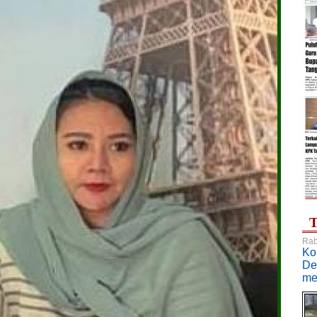
T
Rab
Ko
De
me