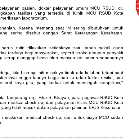
elayanan pasien, dokter pelayanan umum MCU RSUD, dr.
ngkapan fasilitas yang tersedia di Klinik MCU RSUD Kota
pemeriksaan laboratorium.
ohanian. Karena memang saat ini sering dibutuhkan untuk
yang sering disebut dengan Surat Keterangan Kesehatan
harus rutin dilakukan setidaknya satu tahun sekali guna
idak terduga bagi masyarakat, seperti stroke ataupun penyakit
yang kerap dianggap biasa oleh masyarakat namun sebenarnya
duga, kita bisa aja nih misalnya tidak ada keluhan tetapi saat
sterolnya engga taunya tinggi nah itu udah faktor resiko, nah
esterol kaya gitu, yang kedua untuk mencegah komplikasi,"
ta Tangerang drg. Fika S. Khayan, para pegawai RSUD Kota
saan medical check up, dan pelayanan klinik MCU RSUD Kota
 yang tidak masuk dalam pelayanan jaminan BPJS Kesehatan.
D melakukan medical check up, dan untuk biaya MCU sudah
a.