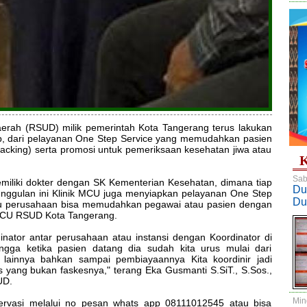
rah (RSUD) milik pemerintah Kota Tangerang terus lakukan
Up, dari pelayanan One Step Service yang memudahkan pasien
acking) serta promosi untuk pemeriksaan kesehatan jiwa atau
K
Sab
iliki dokter dengan SK Kementerian Kesehatan, dimana tiap
Du
eunggulan ini Klinik MCU juga menyiapkan pelayanan One Step
Du
atau perusahaan bisa memudahkan pegawai atau pasien dengan
 MCU RSUD Kota Tangerang.
dinator antar perusahaan atau instansi dengan Koordinator di
ngga ketika pasien datang dia sudah kita urus mulai dari
lainnya bahkan sampai pembiayaannya Kita koordinir jadi
us yang bukan faskesnya," terang Eka Gusmanti S.SiT., S.Sos.,
UD.
Min
ervasi melalui no pesan whats app 08111012545 atau bisa