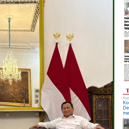
T
Rab
Ko
De
me