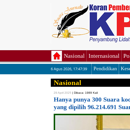
Nasional
Internasional
Po
Pendidikan
Kes
6 Agus 2026
,
17:47:40
Nasional
29 April 2025
|
Dibaca: 1989 Kali
Hanya punya 300 Suara ko
yang dipilih 96.214.691 Su