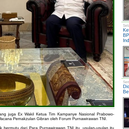
Sel
Ke
BP
In
Sen
Di
Be
yang juga Ex Wakil Ketua Tim Kampanye Nasional Prabowo-
 Wacana Pemakzulan Gibran oleh Forum Purnawirawan TNI.
 bermutu dari Para Purnawirawan TNI itu, usulan-usulan itu