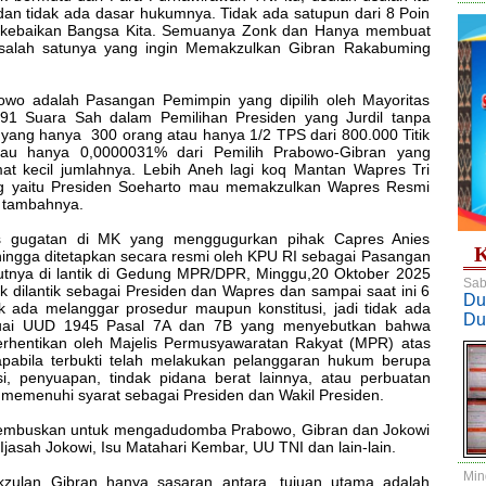
dan tidak ada dasar hukumnya. Tidak ada satupun dari 8 Poin
i kebaikan Bangsa Kita. Semuanya Zonk dan Hanya membuat
alah satunya yang ingin Memakzulkan Gibran Rakabuming
wo adalah Pasangan Pemimpin yang dipilih oleh Mayoritas
91 Suara Sah dalam Pemilihan Presiden yang Jurdil tanpa
yang hanya 300 orang atau hanya 1/2 TPS dari 800.000 Titik
tau hanya 0,0000031% dari Pemilih Prabowo-Gibran yang
at kecil jumlahnya. Lebih Aneh lagi koq Mantan Wapres Tri
ang yaitu Presiden Soeharto mau memakzulkan Wapres Resmi
, tambahnya.
s gugatan di MK yang menggugurkan pihak Capres Anies
K
ingga ditetapkan secara resmi oleh KPU RI sebagai Pasangan
jutnya di lantik di Gedung MPR/DPR, Minggu,20 Oktober 2025
Sab
dilantik sebagai Presiden dan Wapres dan sampai saat ini 6
Du
k ada melanggar prosedur maupun konstitusi, jadi tidak ada
Du
suai UUD 1945 Pasal 7A dan 7B yang menyebutkan bahwa
berhentikan oleh Majelis Permusyawaratan Rakyat (MPR) atas
pabila terbukti telah melakukan pelanggaran hukum berupa
i, penyuapan, tindak pidana berat lainnya, atau perbuatan
gi memenuhi syarat sebagai Presiden dan Wakil Presiden.
ihembuskan untuk mengadudomba Prabowo, Gibran dan Jokowi
Ijasah Jokowi, Isu Matahari Kembar, UU TNI dan lain-lain.
Min
kzulan Gibran hanya sasaran antara, tujuan utama adalah