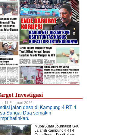
arget Investigasi
u, 11 Februari 2026
ndisi jalan desa di Kampung 4 RT 4
sa Sungai Dua semakin
mprihatinkan.
Muba Suara Journalist KPK.
Jalan di Kampung 4 RT 4
Desa Sungai Dua Belum