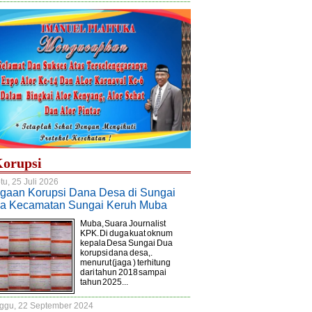
orupsi
tu, 25 Juli 2026
gaan Korupsi Dana Desa di Sungai
a Kecamatan Sungai Keruh Muba
Muba, Suara Journalist
KPK. Di duga kuat oknum
kepala Desa Sungai Dua
korupsi dana desa,.
menurut (jaga ) terhitung
dari tahun 2018 sampai
tahun 2025...
ggu, 22 September 2024