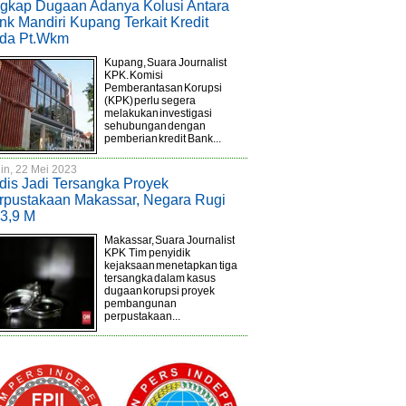
gkap Dugaan Adanya Kolusi Antara
nk Mandiri Kupang Terkait Kredit
da Pt.Wkm
Kupang, Suara Journalist
KPK. Komisi
Pemberantasan Korupsi
(KPK) perlu segera
melakukan investigasi
sehubungan dengan
pemberian kredit Bank...
in, 22 Mei 2023
dis Jadi Tersangka Proyek
rpustakaan Makassar, Negara Rugi
3,9 M
Makassar, Suara Journalist
KPK Tim penyidik
kejaksaan menetapkan tiga
tersangka dalam kasus
dugaan korupsi proyek
pembangunan
perpustakaan...