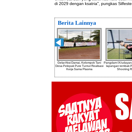
di 2029 dengan ksatria", pungkas Silfeste
Berita Lainnya
 Arts
Halal Bihalal PW Muhamadiyah DKI
Gelar Aksi Damai, Kelompok Tani
Pangdam IX/udayan
Di
Jakarta Di Hadiri Gubernur Jakarta
Desa Pelepak Pute Tuntut Realisasi
lapangan tembak P
Pramono Anung
Kerja Sama Plasma
Shooting 