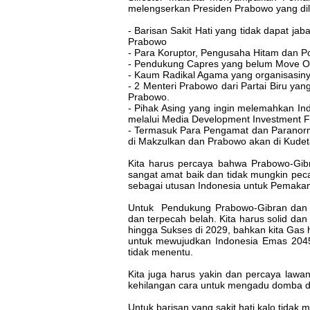
melengserkan Presiden Prabowo yang dil
- Barisan Sakit Hati yang tidak dapat ja
Prabowo
- Para Koruptor, Pengusaha Hitam dan Po
- Pendukung Capres yang belum Move On
- Kaum Radikal Agama yang organisasinya
- 2 Menteri Prabowo dari Partai Biru ya
Prabowo.
- Pihak Asing yang ingin melemahkan I
melalui Media Development Investment 
- Termasuk Para Pengamat dan Paranorma
di Makzulkan dan Prabowo akan di Kudeta
Kita harus percaya bahwa Prabowo-Gi
sangat amat baik dan tidak mungkin pe
sebagai utusan Indonesia untuk Pemakama
Untuk Pendukung Prabowo-Gibran dan M
dan terpecah belah. Kita harus solid da
hingga Sukses di 2029, bahkan kita Gas
untuk mewujudkan Indonesia Emas 2045 
tidak menentu.
Kita juga harus yakin dan percaya lawan
kehilangan cara untuk mengadu domba d
Untuk barisan yang sakit hati kalo tidak