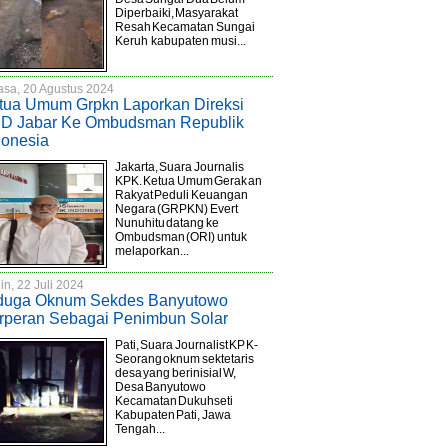
Diperbaiki, Masyarakat
Resah Kecamatan Sungai
Keruh kabupaten musi...
asa, 20 Agustus 2024
tua Umum Grpkn Laporkan Direksi
D Jabar Ke Ombudsman Republik
donesia
Jakarta, Suara Journalis
KPK. Ketua Umum Gerakan
Rakyat Peduli Keuangan
Negara (GRPKN) Evert
Nunuhitu datang ke
Ombudsman (ORI) untuk
melaporkan...
in, 22 Juli 2024
duga Oknum Sekdes Banyutowo
rperan Sebagai Penimbun Solar
Pati, Suara Journalist KPK-
Seorang oknum sektetaris
desa yang berinisial W,
Desa Banyutowo
Kecamatan Dukuhseti
Kabupaten Pati, Jawa
Tengah...