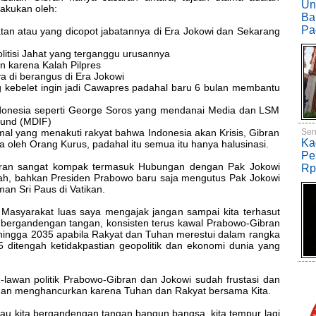
Un
akukan oleh:
Ba
Pa
batan atau yang dicopot jabatannya di Era Jokowi dan Sekarang
litisi Jahat yang terganggu urusannya
 karena Kalah Pilpres
 di berangus di Era Jokowi
ng kebelet ingin jadi Cawapres padahal baru 6 bulan membantu
ndonesia seperti George Soros yang mendanai Media dan LSM
Fund (MDIF)
Sen
l yang menakuti rakyat bahwa Indonesia akan Krisis, Gibran
Ka
 oleh Orang Kurus, padahal itu semua itu hanya halusinasi.
Pe
bran sangat kompak termasuk Hubungan dengan Pak Jokowi
Rp
cah, bahkan Presiden Prabowo baru saja mengutus Pak Jokowi
n Sri Paus di Vatikan.
asyarakat luas saya mengajak jangan sampai kita terhasut
n bergandengan tangan, konsisten terus kawal Prabowo-Gibran
 hingga 2035 apabila Rakyat dan Tuhan merestui dalam rangka
ditengah ketidakpastian geopolitik dan ekonomi dunia yang
-lawan politik Prabowo-Gibran dan Jokowi sudah frustasi dan
an menghancurkan karena Tuhan dan Rakyat bersama Kita.
 mau kita bergandengan tangan bangun bangsa, kita tempur lagi