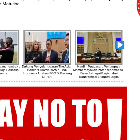
r Matutina.
a menembak di
Dukung Penyelenggaran The Asian
Hardini Puspasari: Pentingnya
MegaBuil
raja Rakcaka
Banker Summit 2025 KEIND
Memberdayakan Potensi Komoditas
Rahas
Range
Indonesia Adakan FGD Di Gedung
Desa Sebagai Bagian dari
Be
DPR RI
Transformasi Ekonomi Digital