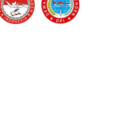
d 2025: GASCOW Ungkap
Ketika Hidup Memaksa Anya
Indonesian Prison Products and Arts
ia Bangunan Anti Api
Geraldine Jadi Biduan, Mendadak
Festival (IPPAFest) Di Gelar Di
rkualitas Ekspor
Dangdut Mengajak Penonton Ikuti
Jakarta
Kisahnya yang Penuh Tawa dan
Perjuangan