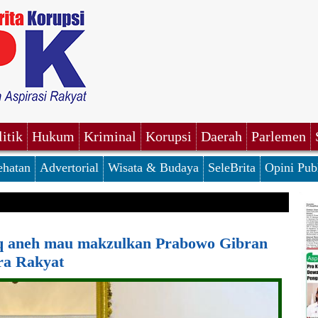
litik
Hukum
Kriminal
Korupsi
Daerah
Parlemen
ehatan
Advertorial
Wisata & Budaya
SeleBrita
Opini Pub
q aneh mau makzulkan Prabowo Gibran
ara Rakyat