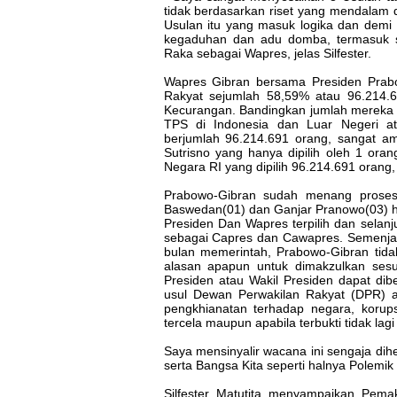
tidak berdasarkan riset yang mendalam 
Usulan itu yang masuk logika dan dem
kegaduhan dan adu domba, termasuk s
Raka sebagai Wapres, jelas Silfester.
Wapres Gibran bersama Presiden Prabo
Rakyat sejumlah 58,59% atau 96.214.6
Kecurangan. Bandingkan jumlah mereka 
TPS di Indonesia dan Luar Negeri a
berjumlah 96.214.691 orang, sangat am
Sutrisno yang hanya dipilih oleh 1 or
Negara RI yang dipilih 96.214.691 orang
Prabowo-Gibran sudah menang prose
Baswedan(01) dan Ganjar Pranowo(03) h
Presiden Dan Wapres terpilih dan selan
sebagai Capres dan Cawapres. Semenjak 
bulan memerintah, Prabowo-Gibran tida
alasan apapun untuk dimakzulkan se
Presiden atau Wakil Presiden dapat di
usul Dewan Perwakilan Rakyat (DPR) a
pengkhianatan terhadap negara, korups
tercela maupun apabila terbukti tidak la
Saya mensinyalir wacana ini sengaja d
serta Bangsa Kita seperti halnya Polemik 
Silfester Matutita menyampaikan Pema