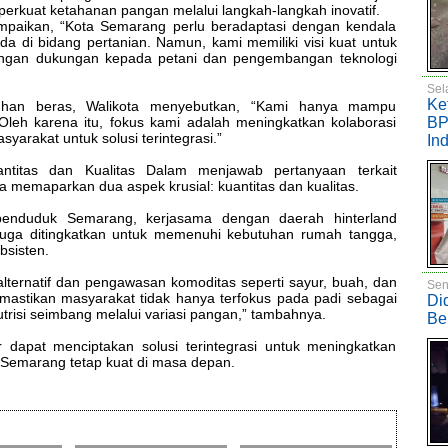
rkuat ketahanan pangan melalui langkah-langkah inovatif.
mpaikan, “Kota Semarang perlu beradaptasi dengan kendala
a di bidang pertanian. Namun, kami memiliki visi kuat untuk
engan dukungan kepada petani dan pengembangan teknologi
Sel
Ke
tuhan beras, Walikota menyebutkan, “Kami hanya mampu
eh karena itu, fokus kami adalah meningkatkan kolaborasi
BP
yarakat untuk solusi terintegrasi.”
In
ntitas dan Kualitas Dalam menjawab pertanyaan terkait
a memaparkan dua aspek krusial: kuantitas dan kualitas.
i penduduk Semarang, kerjasama dengan daerah hinterland
juga ditingkatkan untuk memenuhi kebutuhan rumah tangga,
sisten.
lternatif dan pengawasan komoditas seperti sayur, buah, dan
Sen
emastikan masyarakat tidak hanya terfokus pada padi sebagai
Di
trisi seimbang melalui variasi pangan,” tambahnya.
Be
r dapat menciptakan solusi terintegrasi untuk meningkatkan
Semarang tetap kuat di masa depan.