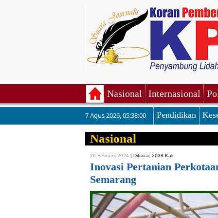
Nasional
Internasional
Po
Pendidikan
Kes
7 Agus 2026
,
05:38:01
Nasional
20 Februari 2024
|
Dibaca: 2038 Kali
Inovasi Pertanian Perkota
Semarang