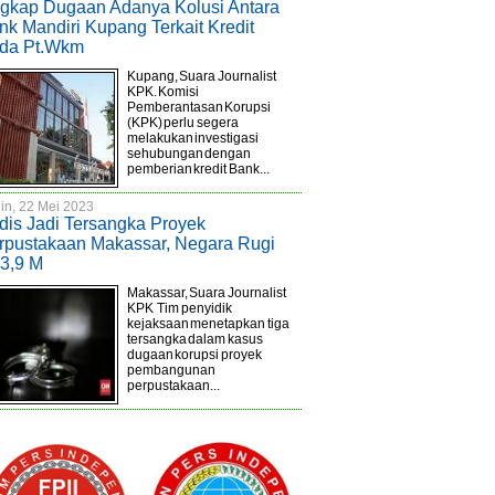
gkap Dugaan Adanya Kolusi Antara
nk Mandiri Kupang Terkait Kredit
da Pt.Wkm
Kupang, Suara Journalist
KPK. Komisi
Pemberantasan Korupsi
(KPK) perlu segera
melakukan investigasi
sehubungan dengan
pemberian kredit Bank...
in, 22 Mei 2023
dis Jadi Tersangka Proyek
rpustakaan Makassar, Negara Rugi
3,9 M
Makassar, Suara Journalist
KPK Tim penyidik
kejaksaan menetapkan tiga
tersangka dalam kasus
dugaan korupsi proyek
pembangunan
perpustakaan...