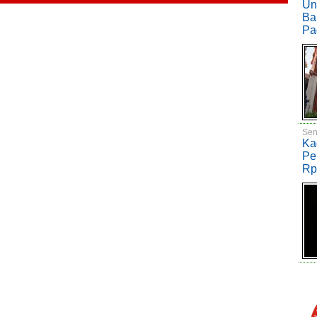
Un
Ba
Pa
Sen
Ka
Pe
Rp