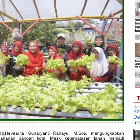
T
Rab
Ko
De
me
.Hj.Hevearita Gunaryanti Rahayu, M.Sos, mengungkapkan
tahanan pangan kota. Meski keterbatasan lahan menjadi