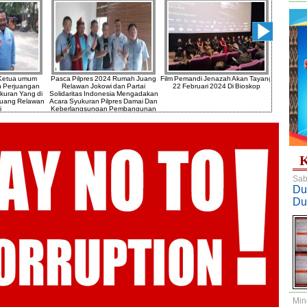
 Ketua umum
Pasca Pilpres 2024 Rumah Juang
Film Pemandi Jenazah Akan Tayang
Klarifik
h Perjuangan
Relawan Jokowi dan Partai
22 Februari 2024 Di Bioskop
Bogor 
ukuran Yang di
Solidaritas Indonesia Mengadakan
Mahasisw
Juang Relawan
Acara Syukuran Pilpres Damai Dan
Sesuai 
i
Keberlangsungan Pembangunan
K
Sab
Du
Du
Min