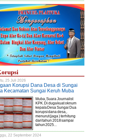
asi Ketua KPU Kabupaten
Soal Dugaan Kampanye di Rumah
Pelindo Berkolaborasi Bersama Jurk
Muhammad Adi Kurnia:
Ibadah, Oknum Caleg DPRD
Dukung Pendidikan Indonesia
a STIN Miliki Hak Pilih
Dilaporkan Syamsul Jahidin ke
UU dan Peraturan KPU
Bawaslu Mataram
orupsi
tu, 25 Juli 2026
gaan Korupsi Dana Desa di Sungai
a Kecamatan Sungai Keruh Muba
Muba, Suara Journalist
KPK. Di duga kuat oknum
kepala Desa Sungai Dua
korupsi dana desa,.
menurut (jaga ) terhitung
dari tahun 2018 sampai
tahun 2025...
ggu, 22 September 2024