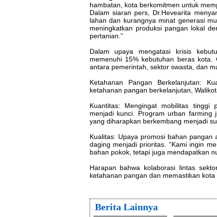
hambatan, kota berkomitmen untuk mempe
Dalam siaran pers, Dr.Hevearita menya
lahan dan kurangnya minat generasi mud
meningkatkan produksi pangan lokal d
pertanian.”
Dalam upaya mengatasi krisis kebu
memenuhi 15% kebutuhan beras kota. Ol
antara pemerintah, sektor swasta, dan mas
Ketahanan Pangan Berkelanjutan: Kua
ketahanan pangan berkelanjutan, Walikot
Kuantitas: Mengingat mobilitas tingg
menjadi kunci. Program urban farming 
yang diharapkan berkembang menjadi sub
Kualitas: Upaya promosi bahan pangan a
daging menjadi prioritas. “Kami ingin m
bahan pokok, tetapi juga mendapatkan nu
Harapan bahwa kolaborasi lintas sekto
ketahanan pangan dan memastikan kota 
Berita Lainnya