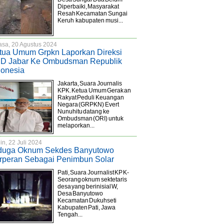
Diperbaiki, Masyarakat
Resah Kecamatan Sungai
Keruh kabupaten musi...
asa, 20 Agustus 2024
tua Umum Grpkn Laporkan Direksi
D Jabar Ke Ombudsman Republik
donesia
Jakarta, Suara Journalis
KPK. Ketua Umum Gerakan
Rakyat Peduli Keuangan
Negara (GRPKN) Evert
Nunuhitu datang ke
Ombudsman (ORI) untuk
melaporkan...
in, 22 Juli 2024
duga Oknum Sekdes Banyutowo
rperan Sebagai Penimbun Solar
Pati, Suara Journalist KPK-
Seorang oknum sektetaris
desa yang berinisial W,
Desa Banyutowo
Kecamatan Dukuhseti
Kabupaten Pati, Jawa
Tengah...