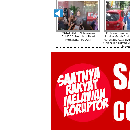
 Jurk
Konferensi Pers Tim Kuasa Hukum
KOPIAH AMEEN Terancam:
D. Yusad Siregar
ia
Budi Said Ajukan Pra-peradilan Ke
ALMAPP Serahkan Bukti
Laskar Merah Puti
Pengadilan Negeri Jakarta Selatan
Pemalsuan ke DJKI
Apresiasi Acara Sy
Gelar Oleh Rumah 
Jokow