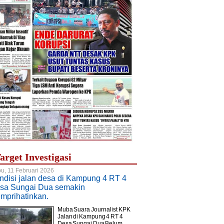
arget Investigasi
u, 11 Februari 2026
ndisi jalan desa di Kampung 4 RT 4
sa Sungai Dua semakin
mprihatinkan.
Muba Suara Journalist KPK.
Jalan di Kampung 4 RT 4
Desa Sungai Dua Belum