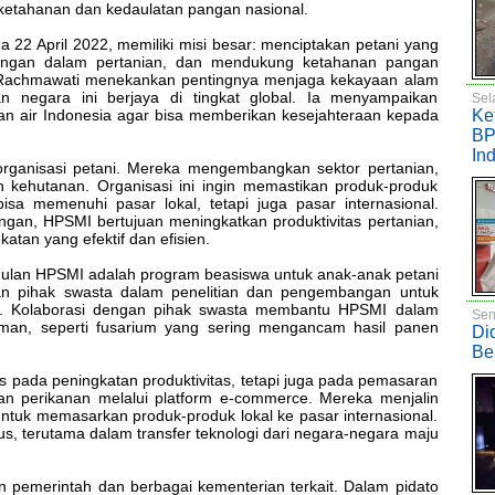
etahanan dan kedaulatan pangan nasional.
a 22 April 2022, memiliki misi besar: menciptakan petani yang
ntangan dalam pertanian, dan mendukung ketahanan pangan
a Rachmawati menekankan pentingnya menjaga kekayaan alam
n negara ini berjaya di tingkat global. Ia menyampaikan
Sel
an air Indonesia agar bisa memberikan kesejahteraan kepada
Ke
BP
In
ganisasi petani. Mereka mengembangkan sektor pertanian,
n kehutanan. Organisasi ini ingin memastikan produk-produk
bisa memenuhi pasar lokal, tetapi juga pasar internasional.
gan, HPSMI bertujuan meningkatkan produktivitas pertanian,
atan yang efektif dan efisien.
gulan HPSMI adalah program beasiswa untuk anak-anak petani
an pihak swasta dalam penelitian dan pengembangan untuk
an. Kolaborasi dengan pihak swasta membantu HPSMI dalam
Sen
aman, seperti fusarium yang sering mengancam hasil panen
Di
Be
s pada peningkatan produktivitas, tetapi juga pada pemasaran
dan perikanan melalui platform e-commerce. Mereka menjalin
tuk memasarkan produk-produk lokal ke pasar internasional.
kus, terutama dalam transfer teknologi dari negara-negara maju
 pemerintah dan berbagai kementerian terkait. Dalam pidato