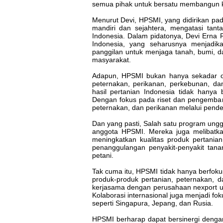
semua pihak untuk bersatu membangun k
Menurut Devi, HPSMI, yang didirikan pad
mandiri dan sejahtera, mengatasi ta
Indonesia. Dalam pidatonya, Devi Ern
Indonesia, yang seharusnya menjadika
panggilan untuk menjaga tanah, bumi, d
masyarakat.
Adapun, HPSMI bukan hanya sekadar or
peternakan, perikanan, perkebunan, da
hasil pertanian Indonesia tidak hanya 
Dengan fokus pada riset dan pengemban
peternakan, dan perikanan melalui pendek
Dan yang pasti, Salah satu program ung
anggota HPSMI. Mereka juga melibatk
meningkatkan kualitas produk pertani
penanggulangan penyakit-penyakit tan
petani.
Tak cuma itu, HPSMI tidak hanya berfoku
produk-produk pertanian, peternakan, 
kerjasama dengan perusahaan nexport un
Kolaborasi internasional juga menjadi fo
seperti Singapura, Jepang, dan Rusia.
HPSMI berharap dapat bersinergi dengan