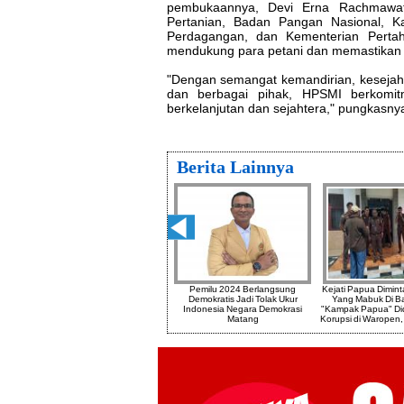
pembukaannya, Devi Erna Rachmawat
Pertanian, Badan Pangan Nasional, K
Perdagangan, dan Kementerian Pertah
mendukung para petani dan memastikan 
"Dengan semangat kemandirian, kesejah
dan berbagai pihak, HPSMI berkomi
berkelanjutan dan sejahtera," pungkasny
Berita Lainnya
DPKS
Halloween Party Hotel Neo Puri
Pemilu 2024 Berlangsung
Kejati Papua Dimint
Gelar
Indah
Demokratis Jadi Tolak Ukur
Yang Mabuk Di B
wit
Indonesia Negara Demokrasi
"Kampak Papua" Di
Matang
Korupsi di Waropen,