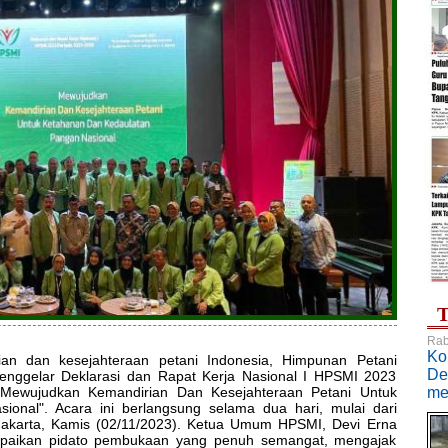
T
Rab
Ko
an dan kesejahteraan petani Indonesia, Himpunan Petani
De
enggelar Deklarasi dan Rapat Kerja Nasional I HPSMI 2023
Mewujudkan Kemandirian Dan Kesejahteraan Petani Untuk
me
onal". Acara ini berlangsung selama dua hari, mulai dari
Jakarta, Kamis (02/11/2023). Ketua Umum HPSMI, Devi Erna
paikan pidato pembukaan yang penuh semangat, mengajak