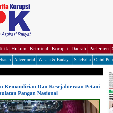
litik
Hukum
Kriminal
Korupsi
Daerah
Parlemen
ehatan
Advertorial
Wisata & Budaya
SeleBrita
Opini Pub
 Kemandirian Dan Kesejahteraan Petani
ulatan Pangan Nasional