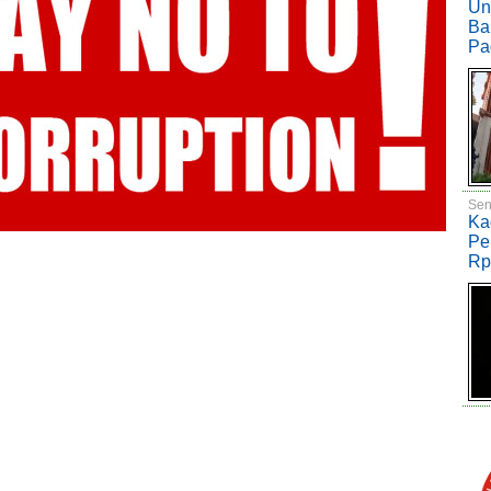
Un
Ba
Pa
Sen
Ka
Pe
Rp