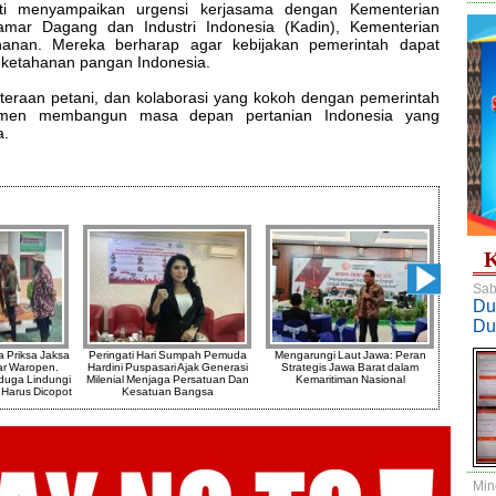
i menyampaikan urgensi kerjasama dengan Kementerian
amar Dagang dan Industri Indonesia (Kadin), Kementerian
anan. Mereka berharap agar kebijakan pemerintah dapat
ketahanan pangan Indonesia.
teraan petani, dan kolaborasi yang kokoh dengan pemerintah
tmen membangun masa depan pertanian Indonesia yang
a.
K
Sab
Du
Du
a Priksa Jaksa
Peringati Hari Sumpah Pemuda
Mengarungi Laut Jawa: Peran
Emrus 
ar Waropen.
Hardini Puspasari Ajak Generasi
Strategis Jawa Barat dalam
Rekayasa
duga Lindungi
Milenial Menjaga Persatuan Dan
Kemaritiman Nasional
Jokowi G
 Harus Dicopot
Kesatuan Bangsa
Min