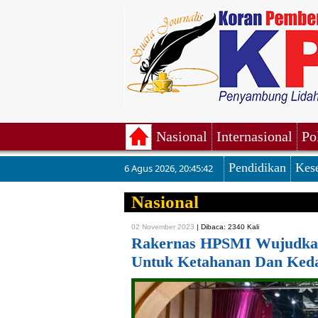
Nasional
Internasional
Po
Pendidikan
Kes
6 Agus 2026
,
20:45:43
Nasional
02 November 2023
|
Dibaca: 2340 Kali
Rakernas HPSMI Wujudkan
Untuk Ketahanan Dan Keda