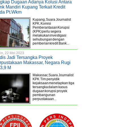
gkap Dugaan Adanya Kolusi Antara
nk Mandiri Kupang Terkait Kredit
da Pt.Wkm
Kupang, Suara Journalist
KPK. Komisi
Pemberantasan Korupsi
(KPK) perlu segera
melakukan investigasi
sehubungan dengan
pemberian kredit Bank...
in, 22 Mei 2023
dis Jadi Tersangka Proyek
rpustakaan Makassar, Negara Rugi
3,9 M
Makassar, Suara Journalist
KPK Tim penyidik
kejaksaan menetapkan tiga
tersangka dalam kasus
dugaan korupsi proyek
pembangunan
perpustakaan...