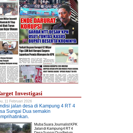
arget Investigasi
u, 11 Februari 2026
ndisi jalan desa di Kampung 4 RT 4
sa Sungai Dua semakin
mprihatinkan.
Muba Suara Journalist KPK.
Jalan di Kampung 4 RT 4
Desa Sungai Dua Belum