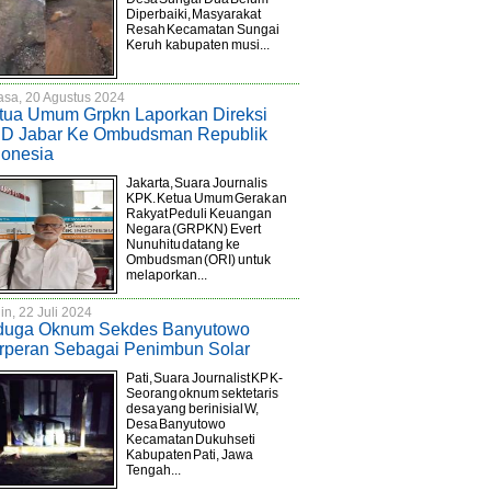
Diperbaiki, Masyarakat
Resah Kecamatan Sungai
Keruh kabupaten musi...
asa, 20 Agustus 2024
tua Umum Grpkn Laporkan Direksi
D Jabar Ke Ombudsman Republik
donesia
Jakarta, Suara Journalis
KPK. Ketua Umum Gerakan
Rakyat Peduli Keuangan
Negara (GRPKN) Evert
Nunuhitu datang ke
Ombudsman (ORI) untuk
melaporkan...
in, 22 Juli 2024
duga Oknum Sekdes Banyutowo
rperan Sebagai Penimbun Solar
Pati, Suara Journalist KPK-
Seorang oknum sektetaris
desa yang berinisial W,
Desa Banyutowo
Kecamatan Dukuhseti
Kabupaten Pati, Jawa
Tengah...