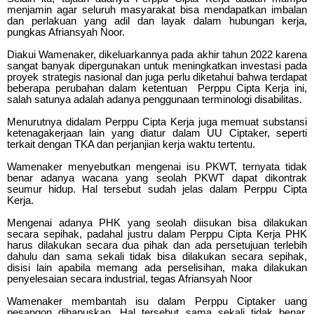
menjamin agar seluruh masyarakat bisa mendapatkan imbalan
dan perlakuan yang adil dan layak dalam hubungan kerja,
pungkas Afriansyah Noor.
Diakui Wamenaker, dikeluarkannya pada akhir tahun 2022 karena
sangat banyak dipergunakan untuk meningkatkan investasi pada
proyek strategis nasional dan juga perlu diketahui bahwa terdapat
beberapa perubahan dalam ketentuan Perppu Cipta Kerja ini,
salah satunya adalah adanya penggunaan terminologi disabilitas.
Menurutnya didalam Perppu Cipta Kerja juga memuat substansi
ketenagakerjaan lain yang diatur dalam UU Ciptaker, seperti
terkait dengan TKA dan perjanjian kerja waktu tertentu.
Wamenaker menyebutkan mengenai isu PKWT, ternyata tidak
benar adanya wacana yang seolah PKWT dapat dikontrak
seumur hidup. Hal tersebut sudah jelas dalam Perppu Cipta
Kerja.
Mengenai adanya PHK yang seolah diisukan bisa dilakukan
secara sepihak, padahal justru dalam Perppu Cipta Kerja PHK
harus dilakukan secara dua pihak dan ada persetujuan terlebih
dahulu dan sama sekali tidak bisa dilakukan secara sepihak,
disisi lain apabila memang ada perselisihan, maka dilakukan
penyelesaian secara industrial, tegas Afriansyah Noor
Wamenaker membantah isu dalam Perppu Ciptaker uang
pesangon dihapuskan. Hal tersebut sama sekali tidak benar,