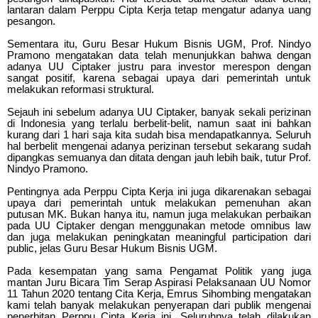
lantaran dalam Perppu Cipta Kerja tetap mengatur adanya uang
pesangon.
Sementara itu, Guru Besar Hukum Bisnis UGM, Prof. Nindyo
Pramono mengatakan data telah menunjukkan bahwa dengan
adanya UU Ciptaker justru para investor merespon dengan
sangat positif, karena sebagai upaya dari pemerintah untuk
melakukan reformasi struktural.
Sejauh ini sebelum adanya UU Ciptaker, banyak sekali perizinan
di Indonesia yang terlalu berbelit-belit, namun saat ini bahkan
kurang dari 1 hari saja kita sudah bisa mendapatkannya. Seluruh
hal berbelit mengenai adanya perizinan tersebut sekarang sudah
dipangkas semuanya dan ditata dengan jauh lebih baik, tutur Prof.
Nindyo Pramono.
Pentingnya ada Perppu Cipta Kerja ini juga dikarenakan sebagai
upaya dari pemerintah untuk melakukan pemenuhan akan
putusan MK. Bukan hanya itu, namun juga melakukan perbaikan
pada UU Ciptaker dengan menggunakan metode omnibus law
dan juga melakukan peningkatan meaningful participation dari
public, jelas Guru Besar Hukum Bisnis UGM.
Pada kesempatan yang sama Pengamat Politik yang juga
mantan Juru Bicara Tim Serap Aspirasi Pelaksanaan UU Nomor
11 Tahun 2020 tentang Cita Kerja, Emrus Sihombing mengatakan
kami telah banyak melakukan penyerapan dari publik mengenai
penerbitan Perppu Cipta Kerja ini. Seluruhnya telah dilakukan