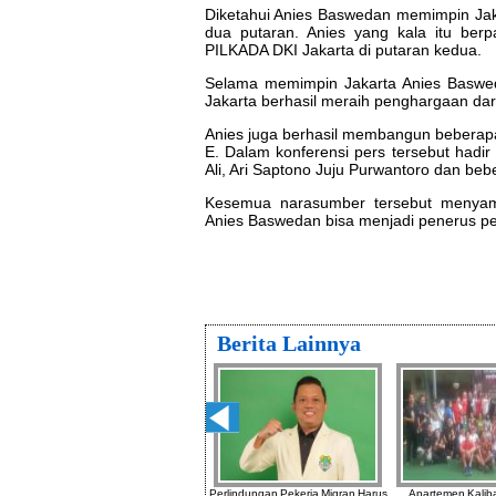
Diketahui Anies Baswedan memimpin Jaka
dua putaran. Anies yang kala itu be
PILKADA DKI Jakarta di putaran kedua.
Selama memimpin Jakarta Anies Baswed
Jakarta berhasil meraih penghargaan dari
Anies juga berhasil membangun beberapa
E. Dalam konferensi pers tersebut hadir
Ali, Ari Saptono Juju Purwantoro dan be
Kesemua narasumber tersebut menyam
Anies Baswedan bisa menjadi penerus p
Berita Lainnya
g
Dukung Festival Ciganjur Anggota
Perlindungan Pekerja Migran Harus
Apartemen Kaliba