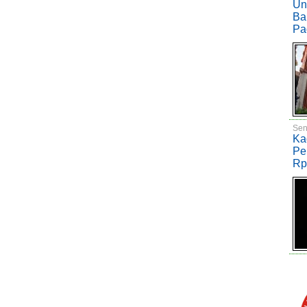
Un
Ba
Pa
Sen
Ka
Pe
Rp