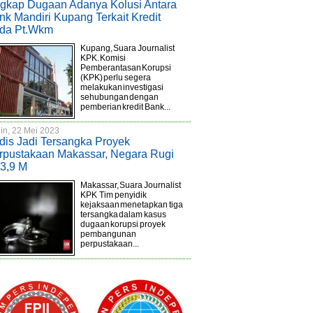
gkap Dugaan Adanya Kolusi Antara
nk Mandiri Kupang Terkait Kredit
da Pt.Wkm
Kupang, Suara Journalist
KPK. Komisi
Pemberantasan Korupsi
(KPK) perlu segera
melakukan investigasi
sehubungan dengan
pemberian kredit Bank...
in, 22 Mei 2023
dis Jadi Tersangka Proyek
rpustakaan Makassar, Negara Rugi
3,9 M
Makassar, Suara Journalist
KPK Tim penyidik
kejaksaan menetapkan tiga
tersangka dalam kasus
dugaan korupsi proyek
pembangunan
perpustakaan...