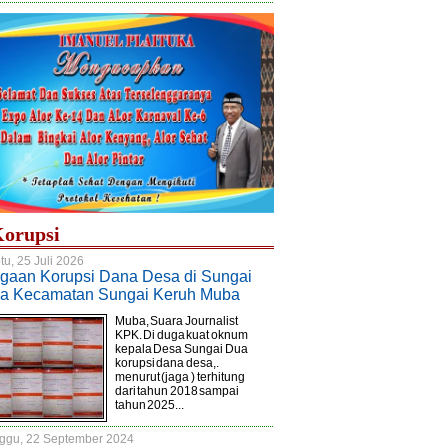
bukti 304 Kg Ganja dan
Sabu, dimusnahkan Jajaran Polres
H.Sachrudin Membuka Acara
am Shabu Shabu dari 11
Gayo lues dari 11 Tersangka.
Festival Danau Kalpataru
Tersangka.
orupsi
tu, 25 Juli 2026
gaan Korupsi Dana Desa di Sungai
a Kecamatan Sungai Keruh Muba
Muba, Suara Journalist
KPK. Di duga kuat oknum
kepala Desa Sungai Dua
korupsi dana desa,.
menurut (jaga ) terhitung
dari tahun 2018 sampai
tahun 2025...
ggu, 22 September 2024