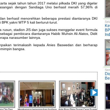
rta sejak tahun tahun 2017 melalui pilkada DKI yang digelar
rpasangan dengan Sandiaga Uno berhasil meraih 57,96% di
an berhasil menorehkan beberapa prestasi diantaranya DKI
Sel
 BPK yakni WTP 5 kali berturut-turut.
Ke
 rusun, stadion JIS dan juga sukses menggelar event formula
BP
 sebagai pembicara diantaranya Habib Muhsin Ali Alatos, Didit
In
berapa narasumber lainnya.
paikan terimakasih kepada Anies Baswedan dan berharap
emimpin bangsa.
Sen
Di
Be
ta City Dan
Membangun ketangguhan budaya
Artis Roro Fitria Gugat Cerai Suami
Polres 