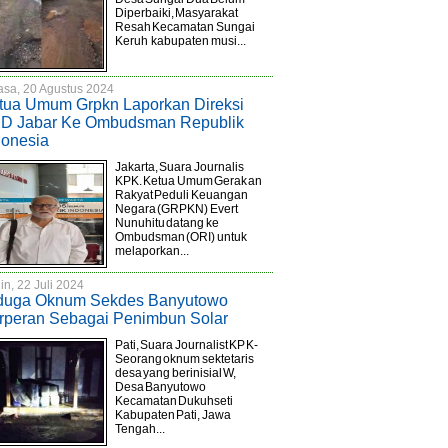
Diperbaiki, Masyarakat
Resah Kecamatan Sungai
Keruh kabupaten musi...
asa, 20 Agustus 2024
tua Umum Grpkn Laporkan Direksi
D Jabar Ke Ombudsman Republik
donesia
Jakarta, Suara Journalis
KPK. Ketua Umum Gerakan
Rakyat Peduli Keuangan
Negara (GRPKN) Evert
Nunuhitu datang ke
Ombudsman (ORI) untuk
melaporkan...
in, 22 Juli 2024
duga Oknum Sekdes Banyutowo
rperan Sebagai Penimbun Solar
Pati, Suara Journalist KPK-
Seorang oknum sektetaris
desa yang berinisial W,
Desa Banyutowo
Kecamatan Dukuhseti
Kabupaten Pati, Jawa
Tengah...
Gayo Lues, musnahkan
304 Kg Ganja dan 12,39 gram
Wakil Walikota Tanggerang