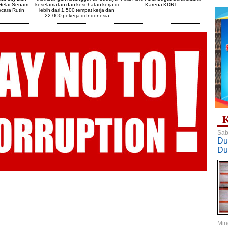
 Gelar Senam
keselamatan dan kesehatan kerja di
Karena KDRT
barang 
cara Rutin
lebih dari 1.500 tempat kerja dan
12.39 gr
22.000 pekerja di Indonesia
K
Sab
Du
Du
Min