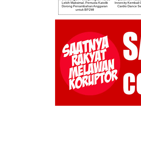
a
DPRD DKI Jakarta H.Purwanto Buka
Lebih Maksimal, Pemuda Katolik
Innercity Kembali
Kick off Festival Kolaborasi Ciganjur
Dorong Penambahan Anggaran
Cardio Dance Se
untuk BP2MI