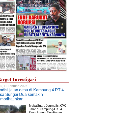
arget Investigasi
u, 11 Februari 2026
ndisi jalan desa di Kampung 4 RT 4
sa Sungai Dua semakin
mprihatinkan.
Muba Suara Journalist KPK.
Jalan di Kampung 4 RT 4
Desa Sungai Dua Belum