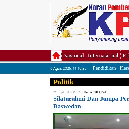
Nasional
Internasional
Po
Pendidikan
Kes
6 Agus 2026
,
11:10:40
Politik
25 September 2022
|
Dibaca: 2384 Kali
Silaturahmi Dan Jumpa Per
Baswedan