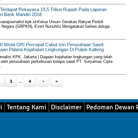
Terdapat Rekayasa 19,5 Triliun Rupiah Pada Laporan
n Bank Mandiri 2018
uarajournalist-kpk.id- ​​​​Ketua Umum Gerakan Rakyat Peduli
 Negara (GRPKN), Evert Nunuhitu Mengatakan bahwa diduga ...
 Minta ORI Percepat Cabut Izin Perusahaan Sawit
an Pidana Kejahatan Lingkungan Di Pulpis Kalteng
rnalist KPK. Jakarta | Dugaan kejahatan lingkungan yang telah
 oleh perusahaan perkebunan kelapa sawit PT. Suryamas Cipta
..
...
3
4
›
»
i
Tentang Kami
Disclaimer
Pedoman Dewan P