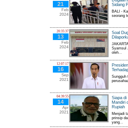
21
Sidang 
Feb
BALI - K
2024
seorang te
20:35:37
Soal Du
13
Dilapor
Feb
JAKARTA -
2024
Syamsul J
oleh...
12:07:17
Presiden
16
Terhada
Sep
Sungguh 
2021
perusahaa
04:39:55
Siapa d
14
Mandiri 
Rupiah
Apr
2021
Menjadi t
prinsip d
yang...