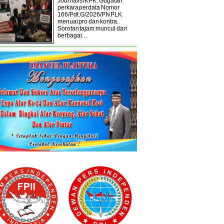
Journalist KPK. Gugatan
perkara perdata Nomor
166/Pdt.G/2026/PN PLK
menuai pro dan kontra.
Sorotan tajam muncul dari
berbagai...