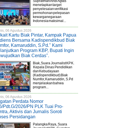
Supratman Andi Agtas
menetapkan target
penyelesaian verifikasi
permohonan pelepasan
kewarganegaraan
Indonesia maksimal...
is, 06 Agustus 2026
rkait Kartu Biak Pintar, Kampak Papua
diens Bersama Kadispendikbud Biak
mfor, Kamaruddin, S.Pd." Kami
lanjutkan Program KBP, Bupati Ingin
wujudkan Biak Cerdas".
Biak, Suara Journalist KPK.
Kepala Dinas Pendidikan
dan Kebudayaan
(Kadispendikbud) Biak
Numfor, Kamaruddin, S.Pd
menjelaskan bahwa
program...
is, 06 Agustus 2026
gatan Perdata Nomor
6/Pdt.G/2026/PN PLK Tuai Pro-
tra, Aktivis dan Jurnalis Soroti
oses Persidangan
Palangka Raya, Suara