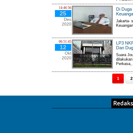
14:46:56
Di Duga 
25
Keuanga
Des
Jakarta- s
2020
Keuangan
06:51:45
LP3 NKRI
12
Dan Duga
Okt
Suara Jou
2020
dilakukan
Perkasa,.
1
2
Redaks