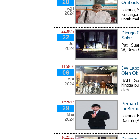
20
Ombudsm
Ags
Jakarta, 
2024
Keuangan
untuk mel
22:38:49
Diduga 
22
Solar
Jul
Pati, Sua
2024
W, Desa 
11:50:04
JW Lapor
06
Oleh Ok
Apr
BALI - Se
2024
hingga pu
oleh...
15:28:16
Pernah D
29
Ini Bern
Mar
Jakarta- 
2024
Daerah (P
16:22:20
Dugaan A