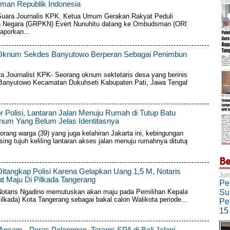
an Republik Indonesia
Suara Journalis KPK. Ketua Umum Gerakan Rakyat Peduli
 Negara (GRPKN) Evert Nunuhitu datang ke Ombudsman (ORI)
aporkan...
Oknum Sekdes Banyutowo Berperan Sebagai Penimbun
ra Journalist KPK- Seorang oknum sektetaris desa yang berinisial
Banyutowo Kecamatan Dukuhseti Kabupaten Pati, Jawa Tengah...
 Polisi, Lantaran Jalan Menuju Rumah di Tutup Batu
num Yang Belum Jelas Identitasnya
orang warga (39) yang juga kelahiran Jakarta ini, kebingungan
sing tujuh keliling lantaran akses jalan menuju rumahnya ditutup
Be
itangkap Polisi Karena Gelapkan Uang 1,5 M, Notaris
Jum
iat Maju Di Pilkada Tangerang
Pe
Notaris Ngadino memutuskan akan maju pada Pemilihan Kepala
Sup
ilkada) Kota Tangerang sebagai bakal calon Walikota periode...
Pe
15
ncam - Peras Pelanggan, Terapis SPA di Bali Jalani