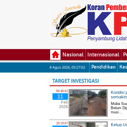
Nasional
Internasional
P
Pendidikan
Kes
8 Agus 2026
,
05:27:02
TARGET INVESTIGASI
00:46:02
Kondisi 
11
semakin
Feb
Muba Suar
2026
Belum Di
musi...
20:10:07
Ketua U