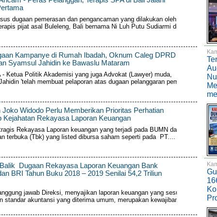
Pertama
asus dugaan pemerasan dan pengancaman yang dilakukan oleh
rapis pijat asal Buleleng, Bali bernama Ni Luh Putu Sudiarmi di...
Kam
gaan Kampanye di Rumah Ibadah, Oknum Caleg DPRD
Te
kan Syamsul Jahidin ke Bawaslu Mataram
Au
 Ketua Politik Akademisi yang juga Advokat (Lawyer) muda,
Nu
ahidin 'telah membuat pelaporan atas dugaan pelanggaran pemilu
Me
me
 Joko Widodo Perlu Memberikan Prioritas Perhatian
p Kejahatan Rekayasa Laporan Keuangan
tragis Rekayasa Laporan keuangan yang terjadi pada BUMN dan
n terbuka (Tbk) yang listed dibursa saham seperti pada PT....
Kam
i Balik Dugaan Rekayasa Laporan Keuangan Bank
Gu
dan BRI Tahun Buku 2018 – 2019 Senilai 54,2 Triliun
16
Kon
anggung jawab Direksi, menyajikan laporan keuangan yang sesuai
Pr
an standar akuntansi yang diterima umum, merupakan kewajiban