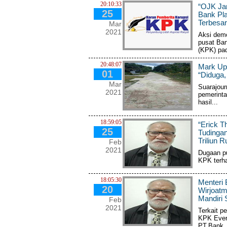
20:10:33
“OJK Jan
25
Bank Pla
Terbesar
Mar
2021
Aksi demo
pusat Ban
(KPK) pad
20:48:07
Mark Up
01
“Diduga
Mar
Suarajour
2021
pemerinta
hasil...
18:59:05
“Erick 
25
Tudinga
Triliun R
Feb
2021
Dugaan pu
KPK terha
18:05:30
Menteri
20
Wirjoatm
Mandiri S
Feb
2021
Terkait p
KPK Ever
PT.Bank..