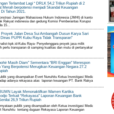
gan Terlambat Lagi “ DRLK 54,2 Triliun Rupiah di 2
t Merah berpotensi menjadi Skandal Keuangan
 Di Tahun 2021.
nstrasi Jaringan Mahasiswa Hukum Indonesia (JMHI) di kantor
k Rakyat indonesia dan gedung Komisi Pemberantas Korupsi
a 15...
 Proyek Jalan Desa Sui Ambangah Dusun Karya Sari
, Dinas PUPR Kubu Raya Tidak Transparan”
nalist-kpk.id-Kubu Raya- Penyelenggara proyek jasa milik
h perlu transparan di samping kualitas dan mutu di pertanyakan
Thohir Masih Diam” Sementara “BRI Enggan” Merespon
n Yang Berpotensi Merugikan Keuangan Negara 27.2
upiah
blik yang disampaikan Evert Nunuhitu Ketua Investigasi Media SJ-
dap adanya rekayasa atas laporan keuangan PT. Bank Rakyat...
 BUMN Layak Menonaktifkan Wamen Kartika
odjo Terkait “Rekayasa” Laporan Keuangan Bank
enilai 26,9 Triliun Rupiah
ernyataan publik yang disampaikan oleh Ketua investigasi Media SJ-
t Nunuhitu tentang dugaan Rekayasa Laporan Keuangan
.