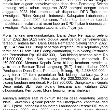
melakukan dugaan penyelewengan dana desa Pematang Seleng
terhitung sejak tahun anggaran 2022 sampai dengan tahun
anggaran 2023. Hal tersebut telah dilaporkan DPD Tipikor tim
investigasi Pidan Korupsi Indonesia Kabupaten Labuhanbatu,
pada bulan Juni 2024 kemaren, "udah kita laporkan kepada
Inspektorat melalui surat resmi laporan DPD Tipikor Indonesia tim
investigasi Pidana Korupsi Labuhanbatu ,” ujarnya.
Mora Tanjung mengungkapkan, Dana Desa Pematang Seleng
tahun 2022 dan 2023 yang diduga Sarat dengan penyelewengan
tersebut, antaea lain, Dana Desa Pematang Seleng tahun 2022,
Rp 1.147.244.000. Dibagi beberapa kegiatan untuk sejumlah yang
terdiri dari 17 item Sub Bidang diantaranya, Sub bidang Pertanian
dan Peternakan Rp 163.402.000,- Sub bidang bencana alam Rp
101.000.000, dan Sub bidang keadaanya mendesak Rp
460.800.000. Menurut Kepala Desa bidang keadaan mendesak
yaitu untuk Bantuan Tunai Langsung (BLT). Lanjut, ditahun 2023
Pendapatan Dana Desa Pematang Seleng, Rp 1.189.802.000,-.
yang terdiri 17 item peruntukan Sub bidang, diantaranya, Sub
bidang Pertanian dan Peternakan Rp 239.000.000,-. dan Sub
bidang keadaan mendesak Rp 183.800.000. Diungkapkan Kepala
Desa untuk BLT. Sub bidang bencana alam ditahun 2023
dikosongkan. Kemudian, Mora Tanjung menambahkan.
Anehnya sampai saat ini oknum Kepala desa Pematang Seleng
inisial, Suwarno (S) tidak pernah mau menjawab, konfirmasi dari
DPD Tipikor Indonesia Kabupaten Labuhanbatu terkait DD tahun
anggaran 2022 dan 2023 yang kami duga sarat dengan