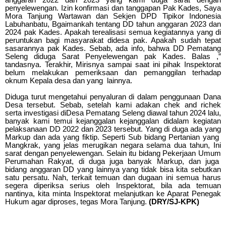
penyelewengan. Izin konfirmasi dan tanggapan Pak Kades, Saya
Mora Tanjung Wartawan dan Sekjen DPD Tipikor Indonesia
Labuhanbatu, Bgaimankah tentang DD tahun anggaran 2023 dan
2024 pak Kades. Apakah terealisasi semua kegiatannya yang di
peruntukan bagi masyarakat didesa pak. Apakah sudah tepat
sasarannya pak Kades. Sebab, ada info, bahwa DD Pematang
Seleng diduga Sarat Penyelewengan pak Kades. Balas ,”
tandasnya. Terakhir, Mirisnya sampai saat ini pihak Inspektorat
belum melakukan pemeriksaan dan pemanggilan terhadap
oknum Kepala desa dan yang lainnya.
Diduga turut mengetahui penyaluran di dalam penggunaan Dana
Desa tersebut. Sebab, setelah kami adakan chek and richek
serta investigasi diDesa Pematang Seleng diawal tahun 2024 lalu,
banyak kami temui kejanggalan kejanggalan didalam kegiatan
pelaksanaan DD 2022 dan 2023 tersebut. Yang di duga ada yang
Markup dan ada yang fiktip. Seperti Sub bidang Pertanian yang
Mangkrak, yang jelas merugikan negara selama dua tahun, Ini
sarat dengan penyelewengan. Selain itu bidang Pekerjaan Umum
Perumahan Rakyat, di duga juga banyak Markup, dan juga
bidang anggaran DD yang lainnya yang tidak bisa kita sebutkan
satu persatu. Nah, terkait temuan dan dugaan ini semua harus
segera diperiksa serius oleh Inspektorat, bila ada temuan
nantinya, kita minta Inspektorat melanjutkan ke Aparat Penegak
Hukum agar diproses, tegas Mora Tanjung.
(DRY/SJ-KPK)