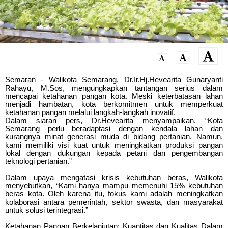
Semaran - Walikota Semarang, Dr.Ir.Hj.Hevearita Gunaryanti
Rahayu, M.Sos, mengungkapkan tantangan serius dalam
mencapai ketahanan pangan kota. Meski keterbatasan lahan
menjadi hambatan, kota berkomitmen untuk memperkuat
ketahanan pangan melalui langkah-langkah inovatif.
Dalam siaran pers, Dr.Hevearita menyampaikan, “Kota
Semarang perlu beradaptasi dengan kendala lahan dan
kurangnya minat generasi muda di bidang pertanian. Namun,
kami memiliki visi kuat untuk meningkatkan produksi pangan
lokal dengan dukungan kepada petani dan pengembangan
teknologi pertanian.”
Dalam upaya mengatasi krisis kebutuhan beras, Walikota
menyebutkan, “Kami hanya mampu memenuhi 15% kebutuhan
beras kota. Oleh karena itu, fokus kami adalah meningkatkan
kolaborasi antara pemerintah, sektor swasta, dan masyarakat
untuk solusi terintegrasi.”
Ketahanan Pangan Berkelanjutan: Kuantitas dan Kualitas Dalam